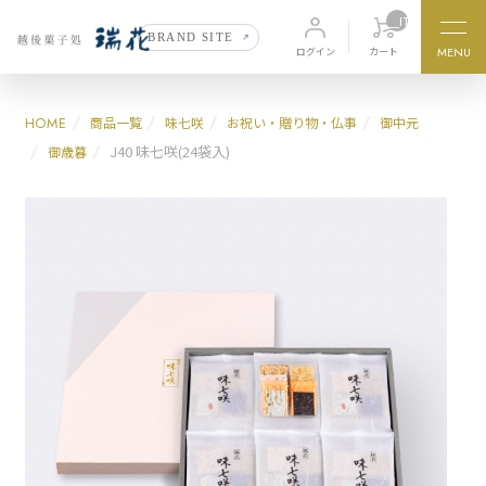
__ITM_CNT__
BRAND SITE
価格から探す
MENU
カート
ログイン
〜1000円
1,000円〜2,000円
HOME
商品一覧
味七咲
お祝い・贈り物・仏事
御中元
J40 味七咲(24袋入)
御歳暮
2,000円〜3,000円
3,000円〜
商品カテゴリ
瑞花
味七咲
zuika
ajinanasaki
瑞花の栞
季の香
zuikanoshiori
kinoka