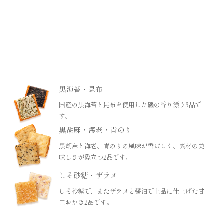
会社概要
マイページの使い方
特定商取引法に基づく表記
プライバシーポリシー
お問い合わせ
黒海苔・昆布
国産の黒海苔と昆布を使用した磯の香り漂う3品で
す。
黒胡麻・海老・青のり
黒胡麻と海老、青のりの風味が香ばしく、素材の美
味しさが際立つ2品です。
しそ砂糖・ザラメ
しそ砂糖で、またザラメと醤油で上品に仕上げた甘
口おかき2品です。