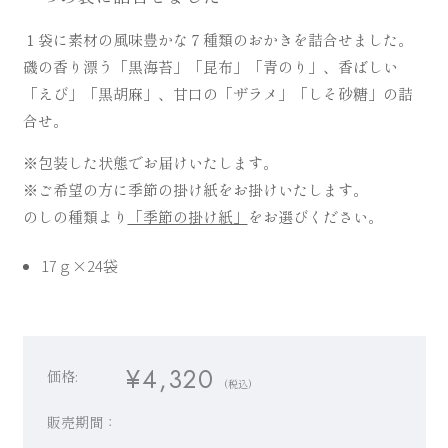
１袋に素材の風味豊かな７種類のおかきを詰合せました。
磯の香り漂う「黒海苔」「昆布」「青のり」、香ばしい
「えび」「黒胡麻」、甘口の「ザラメ」「しそ砂糖」の詰
合せ。
お祝い・贈り物・仏事
※包装した状態でお届けいたします。
※ご希望の方に季節の掛け紙をお掛けいたします。
のしの種類より
「季節の掛け紙」
をお選びください。
17ｇ×24袋
普段使い・ご自宅用
¥4,320
価格:
(税込)
販売期間：