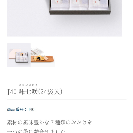
うす揚
米百俵
usuage
komehyappyo
お配り用プチギフト
華百菓
puchigift
hanahyakka
こがね餅
季節限定
koganemochi
seasonal
全ての商品一覧はこちら
あじななさき
J40
味七咲
(24袋入)
用途から探す
商品番号：J40
素材の風味豊かな７種類のおかきを
手土産・おもたせ
一つの袋に詰合せました