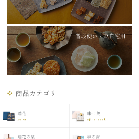
普段使い・ご自宅用
商品カテゴリ
瑞花
味七咲
zuika
ajinanasaki
瑞花の栞
季の香