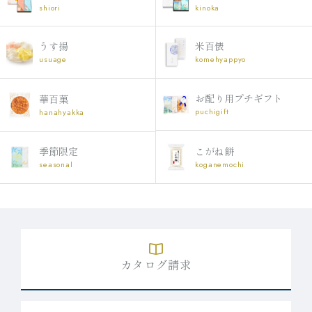
shiori
kinoka
うす揚
米百俵
usuage
komehyappyo
お配り用プチギフト
華百菓
puchigift
hanahyakka
こがね餅
季節限定
koganemochi
seasonal
カタログ請求