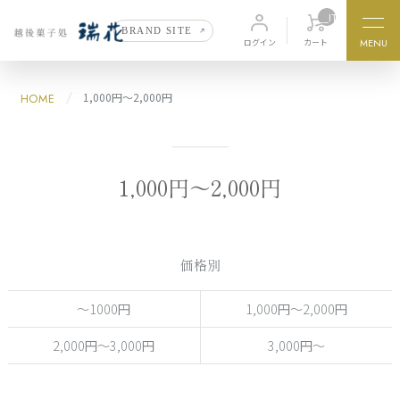
__ITM_CNT__
BRAND SITE
価格から探す
MENU
カート
ログイン
1,000円〜2,000円
HOME
〜1000円
1,000円〜2,000円
2,000円〜3,000円
3,000円〜
1,000円〜2,000円
商品カテゴリ
価格別
瑞花
味七咲
zuika
ajinanasaki
〜1000円
1,000円〜2,000円
2,000円〜3,000円
3,000円〜
瑞花の栞
季の香
zuikanoshiori
kinoka