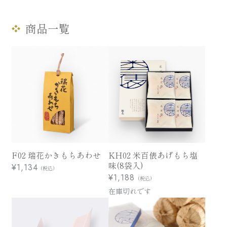
うす揚
米百俵
usuage
komehyappyo
商品一覧
お配り用プチギフト
華百菓
puchigift
hanahyakka
こがね餅
季節限定
koganemochi
seasonal
全ての商品一覧はこちら
F02 瑞花かきもちあわせ
KH02 米百俵あげもち塩
味(8袋入)
¥1,134
(税込)
用途から探す
¥1,188
(税込)
在庫切れです
手土産・おもたせ