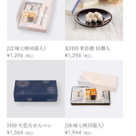
お祝い・贈り物・仏事
J12 味七咲(6袋入)
KH03 米百俵 16個入
¥1,296
¥1,296
(税込)
(税込)
普段使い・ご自宅用
H09 大花火せんべい
J18 味七咲(9袋入)
¥1,566
¥1,944
(税込)
(税込)