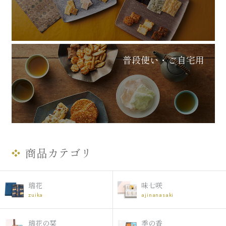
会社概要
マイページの使い方
特定商取引法に基づく表記
普段使い・ご自宅用
プライバシーポリシー
お問い合わせ
商品カテゴリ
瑞花
味七咲
zuika
ajinanasaki
瑞花の栞
季の香