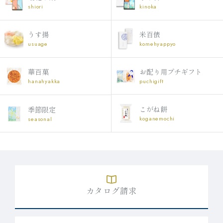
shiori
kinoka
うす揚
米百俵
usuage
komehyappyo
お配り用プチギフト
華百菓
puchigift
hanahyakka
こがね餅
季節限定
koganemochi
seasonal
カタログ請求