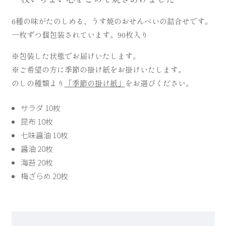
6種の味がたのしめる、うす焼のおせんべいの詰合せです。
一枚ずつ個包装されています。90枚入り
※包装した状態でお届けいたします。
お祝い・贈り物・仏事
※ご希望の方に季節の掛け紙をお掛けいたします。
のしの種類より
「季節の掛け紙」
をお選びください。
サラダ 10枚
昆布 10枚
七味醤油 10枚
普段使い・ご自宅用
醤油 20枚
海苔 20枚
梅ざらめ 20枚