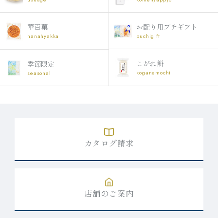
お配り用プチギフト
華百菓
puchigift
hanahyakka
こがね餅
季節限定
koganemochi
seasonal
カタログ請求
店舗のご案内