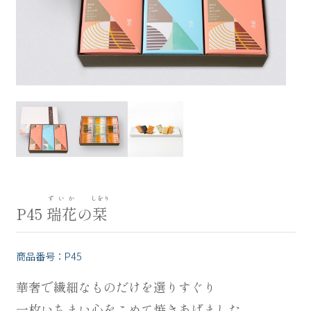
うす揚
米百俵
usuage
komehyappyo
お配り用プチギフト
華百菓
puchigift
hanahyakka
こがね餅
季節限定
koganemochi
seasonal
全ての商品一覧はこちら
ずいか
しをり
P45
瑞花
の
栞
用途から探す
商品番号：P45
華奢で繊細なものだけを選りすぐり
手土産・おもたせ
一枚いちまい心をこめて焼きあげました