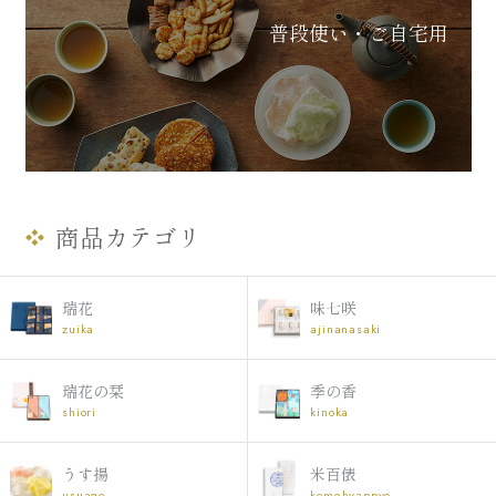
普段使い・ご自宅用
商品カテゴリ
瑞花
味七咲
zuika
ajinanasaki
瑞花の栞
季の香
shiori
kinoka
うす揚
米百俵
usuage
komehyappyo