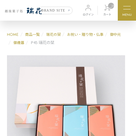
__ITM_CNT__
BRAND SITE
価格から探す
MENU
カート
ログイン
〜1000円
1,000円〜2,000円
HOME
商品一覧
瑞花の栞
お祝い・贈り物・仏事
御中元
P45 瑞花の栞
御歳暮
2,000円〜3,000円
3,000円〜
商品カテゴリ
瑞花
味七咲
zuika
ajinanasaki
瑞花の栞
季の香
zuikanoshiori
kinoka