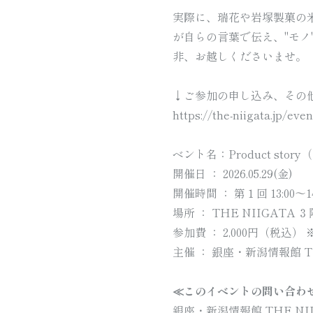
実際に、瑞花や岩塚製菓の
が自らの言葉で伝え、"モ
華百菓
hanahyakka
非、お越しくださいませ。
こがね餅
koganemochi
↓ご参加の申し込み、その他
https://the-niigata.jp/eve
ベント名：Product st
開催日 ： 2026.05.29(金)
開催時間 ： 第１回 13:00～14:
場所 ： THE NIIGATA
参加費 ： 2,000円（税込）
用途から探す
主催 ： 銀座・新潟情報館 TH
≪このイベントの問い合わ
手土産・おもたせ
銀座・新潟情報館 THE NI