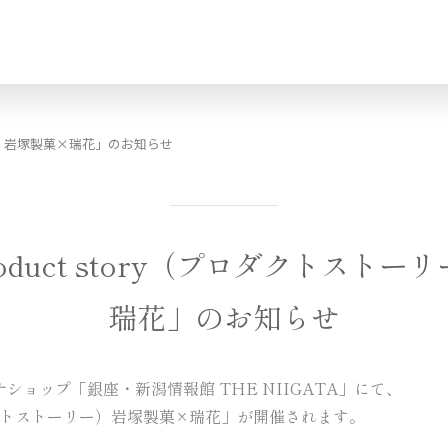
リー）岩塚製菓×瑞花」のお知らせ
1,000円〜2,000円
2,000円〜3,000円
oduct story（プロダクトストー
瑞花」のお知らせ
味七咲
ajinanasaki
ョップ「銀座・新潟情報館 THE NIIGATA」にて、
（プロダクトストーリー）岩塚製菓×瑞花」が開催されます。
うす揚
usuage