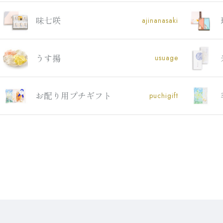
味七咲
ajinanasaki
うす揚
usuage
お配り用プチギフト
puchigift