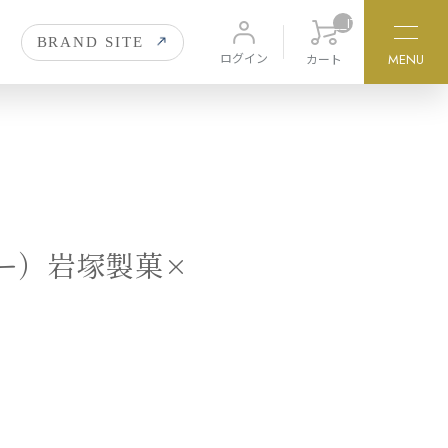
__ITM_CNT__
BRAND SITE
ログイン
カート
MENU
3,000円〜
リー）岩塚製菓×
瑞花の栞
zuikanoshiori
米百俵
komehyappyo