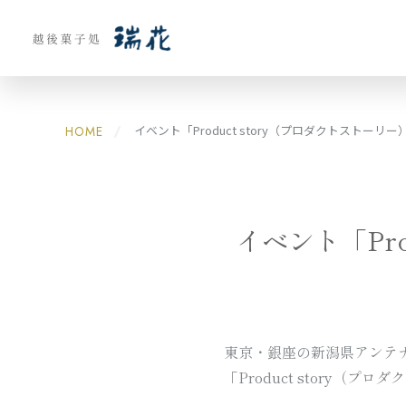
価格から探す
イベント「Product story（プロダクトストー
HOME
〜1000円
イベント「Pr
商品カテゴリ
瑞花
zuika
東京・銀座の新潟県アンテナシ
「Product story
季の香
kinoka