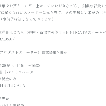
米菓をお茶と共に召し上がっていただきながら、 創業の背景や
ノ"に秘められたストーリーに光を当て、その美味しい米菓の世
お配り用プチギフト
puchigift
 （事前予約制となっております）
詳細はこちら（銀座・新潟情報館 THE NIIGATAのホーム
nt/13637/
ory（プロダクトストーリー）岩塚製菓×瑞花
全ての商品一覧はこちら
30 第２回 15:00～16:30
 ３階 イベントスペース
 ※現金のみ
E NIIGATA
せ先≫
お祝い・贈り物・仏事
IGATA 事務局