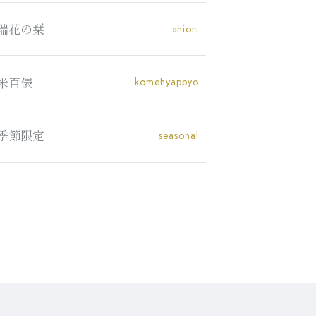
瑞花の栞
shiori
米百俵
komehyappyo
季節限定
seasonal