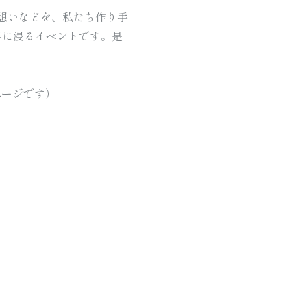
想いなどを、私たち作り手
界に浸るイベントです。是
季節限定
seasonal
ページです）
普段使い・ご自宅用